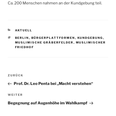
Ca. 200 Menschen nahmen an der Kundgebung teil.
KATEGORIEN
AKTUELL
SCHLAGWÖRTER
BERLIN
,
BÜRGERPLATTFORMEN
,
KUNDGEBUNG
,
MUSLIMISCHE GRÄBERFELDER
,
MUSLIMISCHER
FRIEDHOF
Beitragsnavigation
Vorheriger
ZURÜCK
Beitrag
Prof. Dr. Leo Penta bei „Macht verstehen“
Nächster
WEITER
Beitrag
Begegnung auf Augenhöhe im Wahlkampf