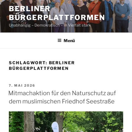
Zum
BERLINER
Inhalt
BÜRGERPLATTFORMEN
springen
Unabhängig – Demokratisch – In Vielfalt stark
Menü
SCHLAGWORT:
BERLINER
BÜRGERPLATTFORMEN
VERÖFFENTLICHT
7. MAI 2026
AM
Mitmachaktion für den Naturschutz auf
dem muslimischen Friedhof Seestraße