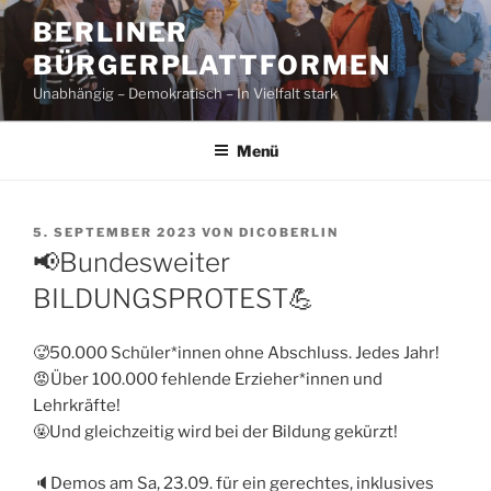
Zum
BERLINER
Inhalt
BÜRGERPLATTFORMEN
springen
Unabhängig – Demokratisch – In Vielfalt stark
Menü
VERÖFFENTLICHT
5. SEPTEMBER 2023
VON
DICOBERLIN
AM
📢Bundesweiter
BILDUNGSPROTEST💪
🥵50.000 Schüler*innen ohne Abschluss. Jedes Jahr!
😡Über 100.000 fehlende Erzieher*innen und
Lehrkräfte!
🤬Und gleichzeitig wird bei der Bildung gekürzt!
🔈Demos am Sa, 23.09. für ein gerechtes, inklusives