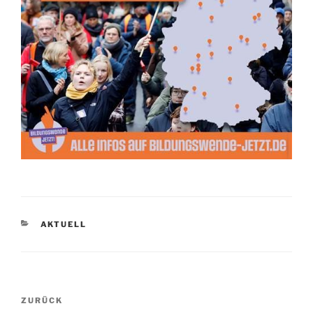
KATEGORIEN
AKTUELL
Beitragsnavigation
Vorheriger
ZURÜCK